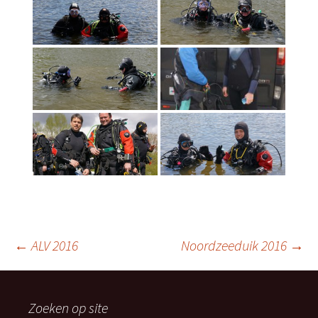
Berichtnavigatie
←
ALV 2016
Noordzeeduik 2016
→
Zoeken op site