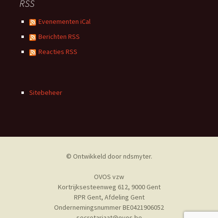
RSS
Evenementen iCal
Berichten RSS
Reacties RSS
Sitebeheer
© Ontwikkeld door
ndsmyter
.
OVOS vzw
Kortrijksesteenweg 612, 9000 Gent
RPR Gent, Afdeling Gent
Ondernemingsnummer BE0421906052
secretariaat@ovos.be