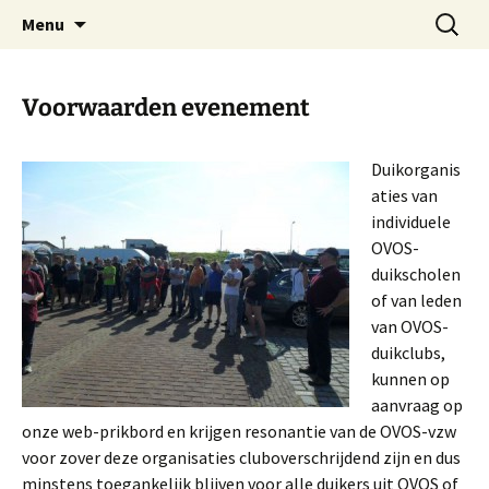
Oost-Vlaamse Vereniging voor
Ga
Zoeken
OVOS
Menu
naar
naar:
Onderwateronderzoek en -Sport
de
inhoud
Voorwaarden evenement
Duikorganis
aties van
individuele
OVOS-
duikscholen
of van leden
van OVOS-
duikclubs,
kunnen op
aanvraag op
onze web-prikbord en krijgen resonantie van de OVOS-vzw
voor zover deze organisaties cluboverschrijdend zijn en dus
minstens toegankelijk blijven voor alle duikers uit OVOS of