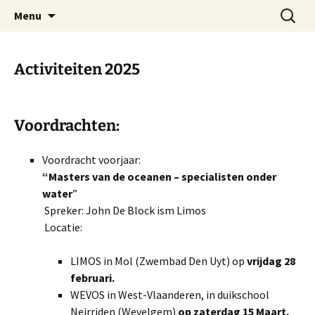
Oost-Vlaamse Vereniging voor
Ga
Zoeken
OVOS
Menu
naar
naar:
Onderwateronderzoek en -Sport
de
inhoud
Activiteiten 2025
Voordrachten:
Voordracht voorjaar:
“Masters van de oceanen – specialisten onder
water
”
Spreker: John De Block ism Limos
Locatie:
LIMOS in Mol (Zwembad Den Uyt) op
vrijdag 28
februari.
WEVOS
in West-Vlaanderen, in duikschool
Neirriden (Wevelgem)
op zaterdag 15 Maart.