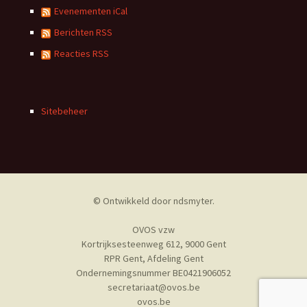
Evenementen iCal
Berichten RSS
Reacties RSS
Sitebeheer
© Ontwikkeld door
ndsmyter
.
OVOS vzw
Kortrijksesteenweg 612, 9000 Gent
RPR Gent, Afdeling Gent
Ondernemingsnummer BE0421906052
secretariaat@ovos.be
ovos.be