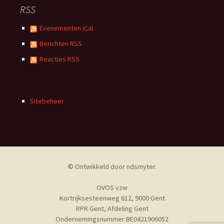
RSS
Evenementen iCal
Berichten RSS
Reacties RSS
Sitebeheer
© Ontwikkeld door
ndsmyter
.
OVOS vzw
Kortrijksesteenweg 612, 9000 Gent
RPR Gent, Afdeling Gent
Ondernemingsnummer BE0421906052