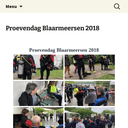
Oost-Vlaamse Vereniging voor
Ga
Zoeken
OVOS
Menu
naar
naar:
Onderwateronderzoek en -Sport
de
inhoud
Proevendag Blaarmeersen 2018
Proevendag Blaarmeersen 2018