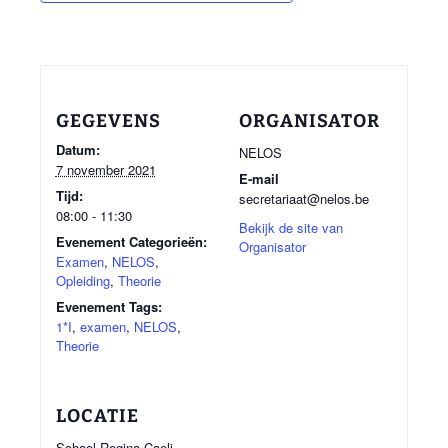
GEGEVENS
ORGANISATOR
Datum:
NELOS
7 november 2021
E-mail
Tijd:
secretariaat@nelos.be
08:00 - 11:30
Bekijk de site van
Evenement Categorieën:
Organisator
Examen
,
NELOS
,
Opleiding
,
Theorie
Evenement Tags:
1*I
,
examen
,
NELOS
,
Theorie
LOCATIE
School Regina Caeli