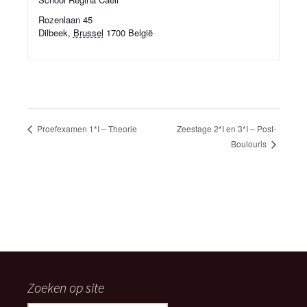
Rozenlaan 45
Dilbeek
,
Brussel
1700
België
Proefexamen 1*I – Theorie
Zeestage 2*I en 3*I – Post-
Boulouris
Zoeken op site