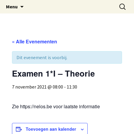
Oost-Vlaamse Vereniging voor
Ga
Zoeken
OVOS
Menu
naar
naar:
Onderwateronderzoek en -Sport
de
inhoud
« Alle Evenementen
Dit evenement is voorbij.
Examen 1*I – Theorie
7 november 2021 @ 08:00
-
11:30
Zie https://nelos.be voor laatste informatie
Toevoegen aan kalender