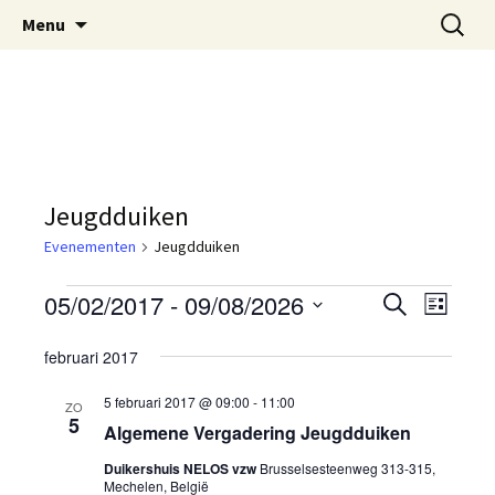
Oost-Vlaamse Vereniging voor
Ga
Zoeken
OVOS
Menu
naar
naar:
Onderwateronderzoek en -Sport
de
inhoud
Jeugdduiken
Evenementen
Jeugdduiken
Evenementen
05/02/2017
 - 
09/08/2026
E
E
Z
L
o
v
S
i
v
e
februari 2017
j
e
e
k
s
e
l
e
n
t
5 februari 2017 @ 09:00
-
11:00
ZO
n
e
5
e
n
Algemene Vergadering Jeugdduiken
c
m
t
Duikershuis NELOS vzw
Brusselsesteenweg 313-315,
e
e
Mechelen, België
e