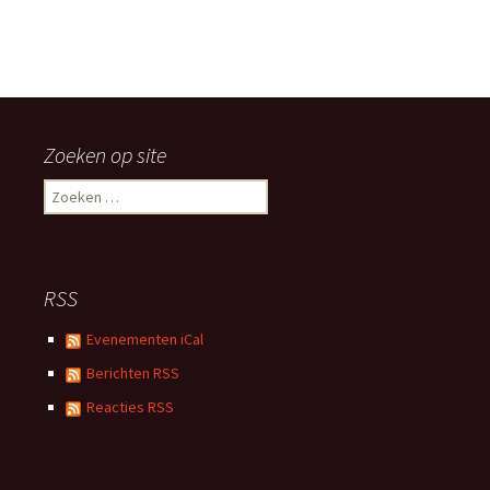
n
a
e
t
i
n
e
w
Zoeken op site
e
Zoeken
e
naar:
r
RSS
g
Evenementen iCal
e
Berichten RSS
v
Reacties RSS
e
n