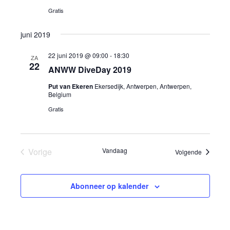
m
n
Gratis
e
t
r
e
juni 2019
e
w
e
n
e
22 juni 2019 @ 09:00
-
18:30
ZA
n
22
e
ANWW DiveDay 2019
t
d
r
a
Put van Ekeren
Ekersedijk, Antwerpen, Antwerpen,
e
Belgium
g
t
n
Gratis
a
u
m
v
Z
.
e
o
Vorige
Vandaag
Evenemen
Volgende
n
Evenementen
n
e
a
Abonneer op kalender
k
v
e
i
g