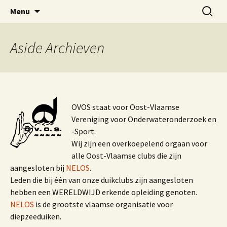
Oost-Vlaamse Vereniging voor
Ga
Zoeken
OVOS
Menu
naar
naar:
Onderwateronderzoek en -Sport
de
inhoud
Aside
Archieven
OVOS staat voor Oost-Vlaamse
Vereniging voor Onderwateronderzoek en
-Sport.
Wij zijn een overkoepelend orgaan voor
alle Oost-Vlaamse clubs die zijn
aangesloten bij
NELOS
.
Leden die bij één van onze duikclubs zijn aangesloten
hebben een WERELDWIJD erkende opleiding genoten.
NELOS
is de grootste vlaamse organisatie voor
diepzeeduiken.