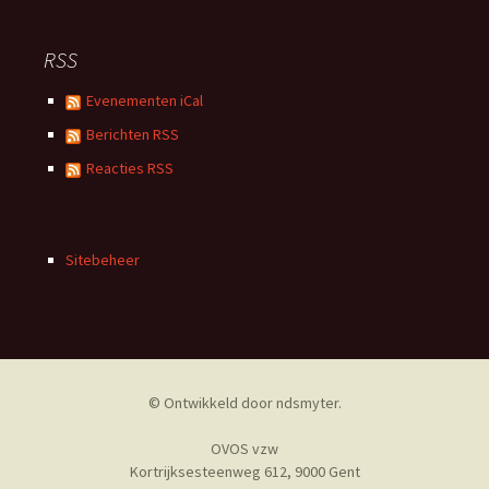
RSS
Evenementen iCal
Berichten RSS
Reacties RSS
Sitebeheer
© Ontwikkeld door
ndsmyter
.
OVOS vzw
Kortrijksesteenweg 612, 9000 Gent