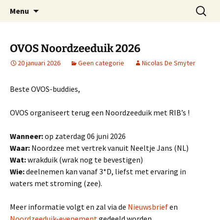
Oost-Vlaamse Vereniging voor
Ga
Zoeken
OVOS
Menu
naar
naar:
Onderwateronderzoek en -Sport
de
inhoud
OVOS Noordzeeduik 2026
20 januari 2026
Geen categorie
Nicolas De Smyter
Beste OVOS-buddies,
OVOS organiseert terug een Noordzeeduik met RIB’s !
Wanneer:
op zaterdag 06 juni 2026
Waar:
Noordzee met vertrek vanuit Neeltje Jans (NL)
Wat:
wrakduik (wrak nog te bevestigen)
Wie:
deelnemen kan vanaf 3*D, liefst met ervaring in
waters met stroming (zee).
Meer informatie volgt en zal via de
Nieuwsbrief
en
Noordzeeduik-evenement
gedeeld worden.