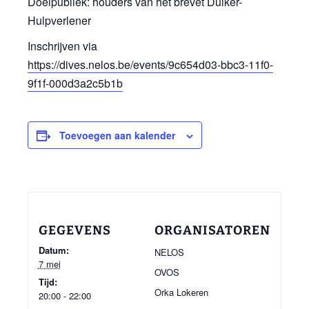
Doelpubliek: houders van het brevet Duiker-
Hulpverlener
Inschrijven via
https://dives.nelos.be/events/9c654d03-bbc3-11f0-
9f1f-000d3a2c5b1b
Toevoegen aan kalender
GEGEVENS
ORGANISATOREN
Datum:
NELOS
7 mei
OVOS
Tijd:
Orka Lokeren
20:00 - 22:00