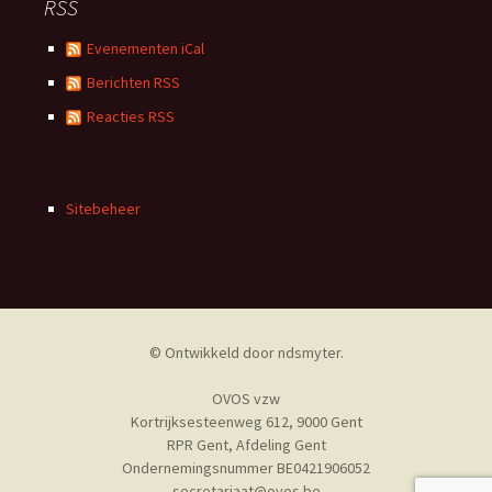
RSS
Evenementen iCal
Berichten RSS
Reacties RSS
Sitebeheer
© Ontwikkeld door
ndsmyter
.
OVOS vzw
Kortrijksesteenweg 612, 9000 Gent
RPR Gent, Afdeling Gent
Ondernemingsnummer BE0421906052
secretariaat@ovos.be