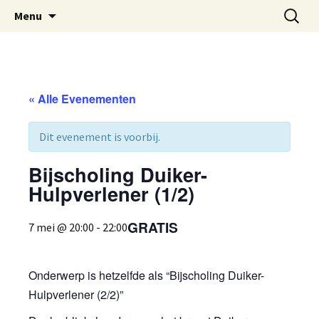
Oost-Vlaamse Vereniging voor
Ga
Zoeken
OVOS
Menu
naar
naar:
Onderwateronderzoek en -Sport
de
inhoud
« Alle Evenementen
Dit evenement is voorbij.
Bijscholing Duiker-
Hulpverlener (1/2)
GRATIS
7 mei @ 20:00
-
22:00
Onderwerp is hetzelfde als “Bijscholing Duiker-
Hulpverlener (2/2)”