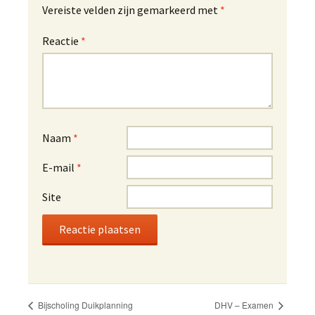
Vereiste velden zijn gemarkeerd met
*
Reactie
*
Naam
*
E-mail
*
Site
A
l
t
DHV – Examen
Bijscholing Duikplanning