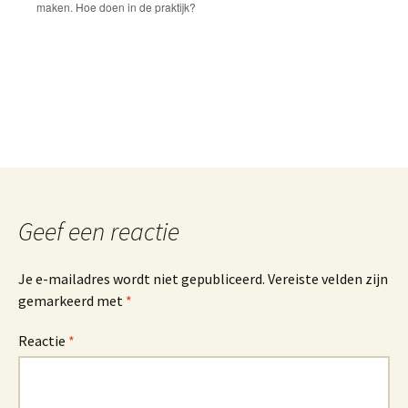
e
maken. Hoe doen in de praktijk?
r
n
a
t
i
v
e
:
Geef een reactie
Je e-mailadres wordt niet gepubliceerd.
Vereiste velden zijn
gemarkeerd met
*
Reactie
*