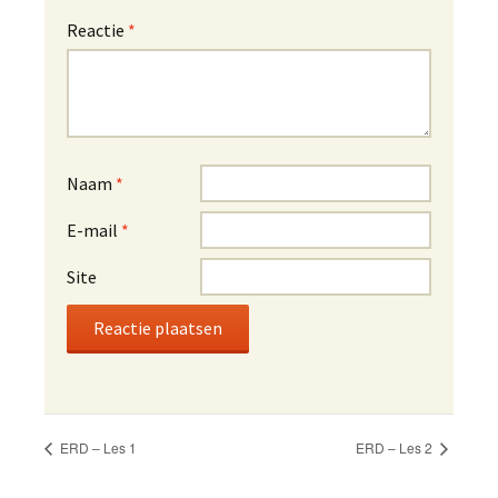
Reactie
*
Naam
*
E-mail
*
Site
A
l
t
ERD – Les 1
ERD – Les 2
e