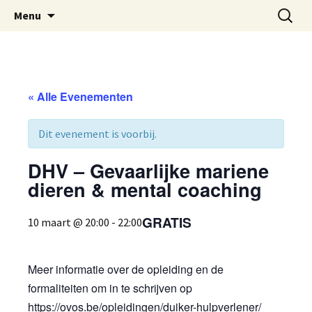
Oost-Vlaamse Vereniging voor
Ga
Zoeken
OVOS
Menu
naar
naar:
Onderwateronderzoek en -Sport
de
inhoud
« Alle Evenementen
Dit evenement is voorbij.
DHV – Gevaarlijke mariene
dieren & mental coaching
GRATIS
10 maart @ 20:00
-
22:00
Meer informatie over de opleiding en de
formaliteiten om in te schrijven op
https://ovos.be/opleidingen/duiker-hulpverlener/