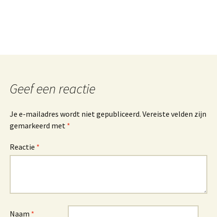
r
n
a
t
i
v
e
:
Geef een reactie
Je e-mailadres wordt niet gepubliceerd.
Vereiste velden zijn
gemarkeerd met
*
Reactie
*
Naam
*