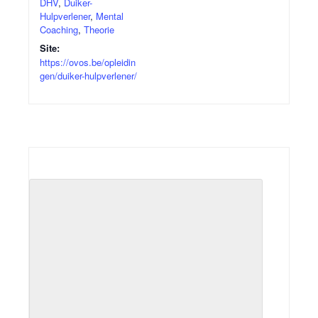
DHV
,
Duiker-
Hulpverlener
,
Mental
Coaching
,
Theorie
Site:
https://ovos.be/opleidin
gen/duiker-hulpverlener/