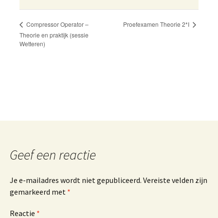
A
l
t
Proefexamen Theorie 2*I
Compressor Operator –
e
Theorie en praktijk (sessie
Wetteren)
r
n
a
t
i
v
e
:
Geef een reactie
Je e-mailadres wordt niet gepubliceerd.
Vereiste velden zijn
gemarkeerd met
*
Reactie
*