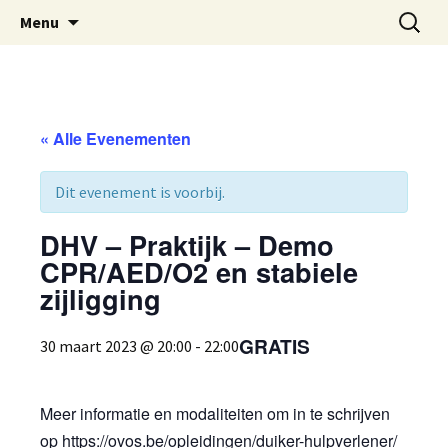
Oost-Vlaamse Vereniging voor
Ga
Zoeken
OVOS
Menu
naar
naar:
Onderwateronderzoek en -Sport
de
inhoud
« Alle Evenementen
Dit evenement is voorbij.
DHV – Praktijk – Demo
CPR/AED/O2 en stabiele
zijligging
GRATIS
30 maart 2023 @ 20:00
-
22:00
Meer informatie en modaliteiten om in te schrijven
op
https://ovos.be/opleidingen/duiker-hulpverlener/