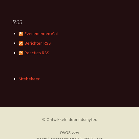
RSS
Evenementen iCal
Berichten RSS
Reacties RSS
Sitebeheer
© Ontwikkeld door
ndsmyter
.
OVOS vzw
Kortrijksesteenweg 612, 9000 Gent