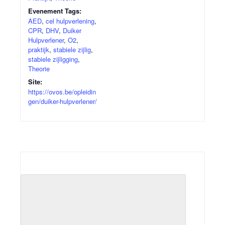
Evenement Tags:
AED
,
cel hulpverlening
,
CPR
,
DHV
,
Duiker
Hulpverlener
,
O2
,
praktijk
,
stabiele zijlig
,
stabiele zijligging
,
Theorie
Site:
https://ovos.be/opleidin
gen/duiker-hulpverlener/