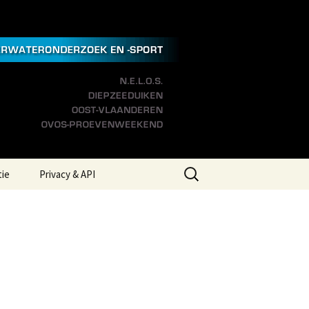
Zoeken
tie
Privacy & API
naar:
 Links
Privacyverklaring
eer Ons
Aanspreekpunt
Integriteit