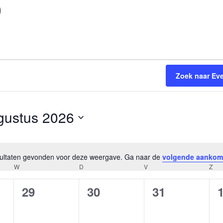
9
elde
Extended Range Duiker
l
Zoek naar Ev
gustus 2026
esultaten gevonden voor deze weergave. Ga naar de
volgende aankom
B
W
WOENSDAG
D
DONDERDAG
V
VRIJDAG
Z
ZA
e
r
0
0
0
29
30
31
i
e
e
e
c
h