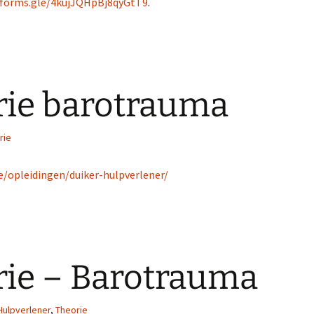
/forms.gle/4kujJQHpBj8qyGtT9
.
ie barotrauma
rie
e/opleidingen/duiker-hulpverlener/
ie – Barotrauma
Hulpverlener
,
Theorie