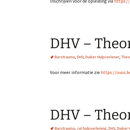
Inschrijven voor de opleiding via
https:/
DHV – Theor
Barotrauma
,
DHV
,
Duiker Hulpverlener
,
Theo
Voor meer informatie zie
https://ovos.b
DHV – Theor
Barotrauma
,
cel hulpverlening
,
DHV
,
Duiker 