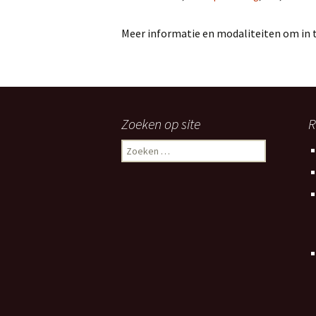
Meer informatie en modaliteiten om in t
Zoeken op site
R
Zoeken
naar: