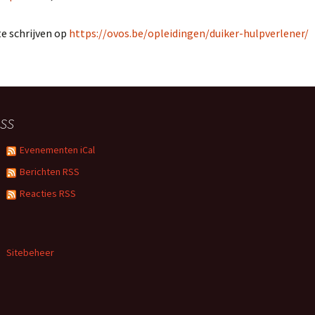
e schrijven op
https://ovos.be/opleidingen/duiker-hulpverlener/
SS
Evenementen iCal
Berichten RSS
Reacties RSS
Sitebeheer