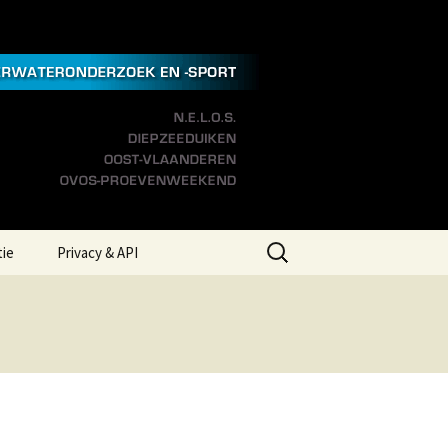
Zoeken
tie
Privacy & API
naar:
 Links
Privacyverklaring
eer Ons
Aanspreekpunt
Integriteit