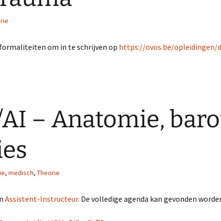
elde
Extended Range Duiker
rie
l
formaliteiten om in te schrijven op
https://ovos.be/opleidingen/d
/AI – Anatomie, bar
ies
ie
,
medisch
,
Theorie
n
Assistent-Instructeur
. De volledige agenda kan gevonden worden