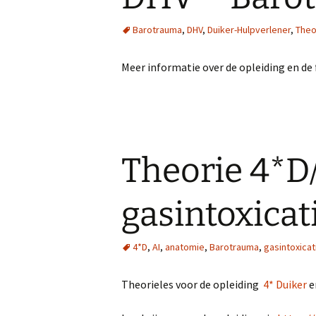
Tips voor de VZW en hun
Cel Oostersch
Barotrauma
,
DHV
,
Duiker-Hulpverlener
,
Theo
leden
Technische Ce
Meer informatie over de opleiding en de 
Theorie 4*D
gasintoxicat
4*D
,
AI
,
anatomie
,
Barotrauma
,
gasintoxicat
Theorieles voor de opleiding
4* Duiker
e