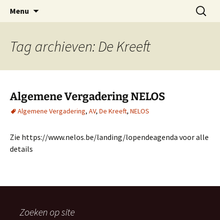
Oost-Vlaamse Vereniging voor
Ga
Zoeken
OVOS
Menu
naar
naar:
Onderwateronderzoek en -Sport
de
inhoud
Tag archieven: De Kreeft
Algemene Vergadering NELOS
Algemene Vergadering
,
AV
,
De Kreeft
,
NELOS
Zie https://www.nelos.be/landing/lopendeagenda voor alle
details
Zoeken op site