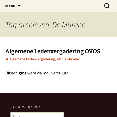
Oost-Vlaamse Vereniging voor
Ga
Zoeken
OVOS
Menu
naar
naar:
Onderwateronderzoek en -Sport
de
inhoud
Tag archieven: De Murene
Algemene Ledenvergadering OVOS
Algemene Ledenvergadering
,
AV
,
De Murene
Uitnodiging werd via mail verstuurd.
Zoeken op site
Zoeken