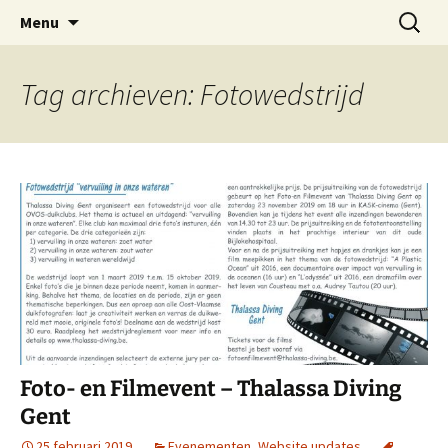
Oost-Vlaamse Vereniging voor
Ga
Zoeken
OVOS
Menu
naar
naar:
Onderwateronderzoek en -Sport
de
inhoud
Tag archieven: Fotowedstrijd
Foto- en Filmevent – Thalassa Diving
Gent
25 februari 2019
Evenementen
,
Website updates