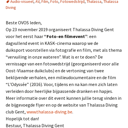
Audio-visueel
,
AV
,
Film
,
Foto
,
Fotowedstrijd
,
Thalassa
,
Thalassa
Diving
Beste OVOS leden,
Op 23 november 2019 organiseert Thalassa Diving Gent
voor het eerst haar
“Foto-en filmevent”
: een
dagvullend event in KASK-cinema waarop we de
duiksport
voorstellen via fotografie en film, met als thema
“vervuiling in onze wateren”. Wat is er te doen? De
vernissage van een fotowedstrijd (georganiseerd voor alle
Oost-Vlaamse duikclubs) en de vertoning van twee
beklijvende verhalen, een milieudocumentaire en de film
“L’Odyssée” (2016). Voor, tijdens en na kan men zich laten
verleiden door heerlijke bijpassende dranken en hapjes.
Meer informatie over dit event kunnen jullie terug vinden in
de bijgevoegde flyer en op de website van Thalassa Diving
club Gent,
www.thalassa-diving.be
.
Hopelijk tot dan!
Bestuur, Thalassa Diving Gent