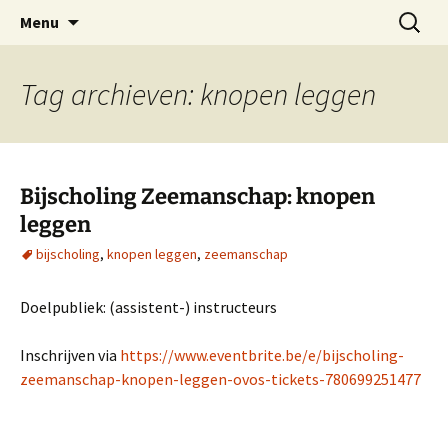
Oost-Vlaamse Vereniging voor
Ga
Zoeken
OVOS
Menu
naar
naar:
Onderwateronderzoek en -Sport
de
inhoud
Tag archieven: knopen leggen
Bijscholing Zeemanschap: knopen
leggen
bijscholing
,
knopen leggen
,
zeemanschap
Doelpubliek: (assistent-) instructeurs
Inschrijven via
https://www.eventbrite.be/e/bijscholing-
zeemanschap-knopen-leggen-ovos-tickets-780699251477