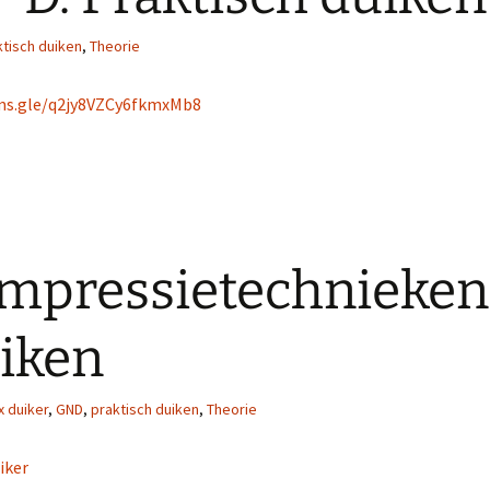
ktisch duiken
,
Theorie
rms.gle/q2jy8VZCy6fkmxMb8
mpressietechnieken
uiken
x duiker
,
GND
,
praktisch duiken
,
Theorie
iker