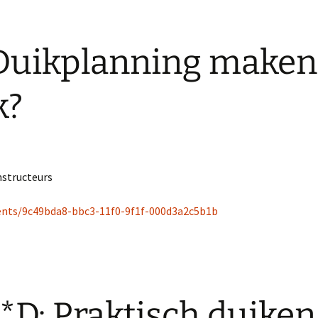
 Duikplanning maken
k?
nstructeurs
vents/9c49bda8-bbc3-11f0-9f1f-000d3a2c5b1b
*D: Praktisch duiken