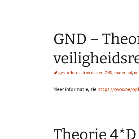
GND – Theori
veiligheidsr
gevorderd nitrox duiker
,
GND
,
materiaal
,
ni
Meer informatie, zie
https://ovos.be/op
Theorie 4*D 