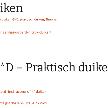
uiken
x duiker
,
GND
,
praktisch duiken
,
Theorie
ingen/gevorderd-nitrox-duiker/
*D – Praktisch duik
tent-instructeur
of
4* duiker
.
orms.gle/B42PxRQfzGCZ22So9