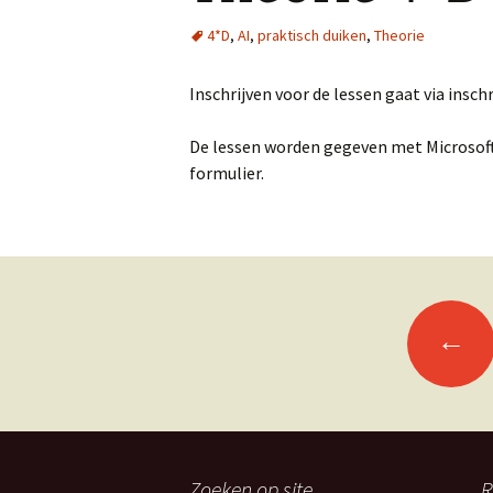
4*D
,
AI
,
praktisch duiken
,
Theorie
Inschrijven voor de lessen gaat via ins
De lessen worden gegeven met Microsoft 
formulier.
Berichtennavigatie
←
Zoeken op site
R