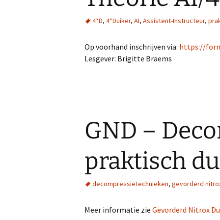
4*D
,
4*Duiker
,
AI
,
Assistent-Instructeur
,
pra
Op voorhand inschrijven via:
https://fo
Lesgever: Brigitte Braems
GND – Deco
praktisch d
decompressietechnieken
,
gevorderd nitro
Meer informatie zie
Gevorderd Nitrox Du