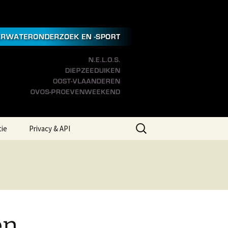
Zoeken
tie
Privacy & API
naar:
 Links
Privacyverklaring
eer Ons
Aanspreekpunt
Integriteit
en