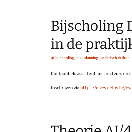
Bijscholing
in de praktij
bijscholing
,
duikplanning
,
praktisch duiken
Doelpubliek: assistent-instructeurs en i
Inschrijven via
https://dives.nelos.be/e
Theorie AI/4