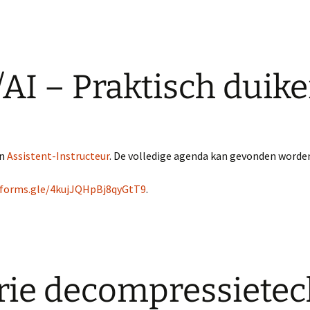
AI – Praktisch duik
n
Assistent-Instructeur
. De volledige agenda kan gevonden worden
/forms.gle/4kujJQHpBj8qyGtT9
.
ie decompressietec