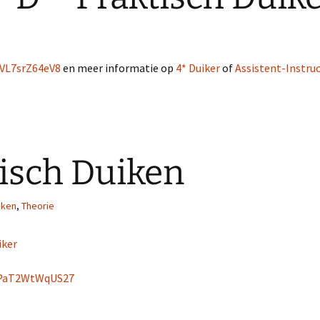
elde
Extended Range Duiker
l
uVL7srZ64eV8
en meer informatie op
4* Duiker
of
Assistent-Instru
isch Duiken
iken
,
Theorie
iker
SPaT2WtWqUS27