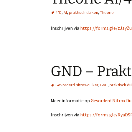
Tips voor de VZW en hun
Cel Oostersch
4*D
,
AI
,
praktisch duiken
,
Theorie
leden
Technische Ce
Inschrijven via
https://forms.gle/zJzyZ
GND – Prakt
Gevorderd Nitrox-duiker
,
GND
,
praktisch du
Meer informatie op
Gevorderd Nitrox Du
Inschrijven via
https://forms.gle/RyaD