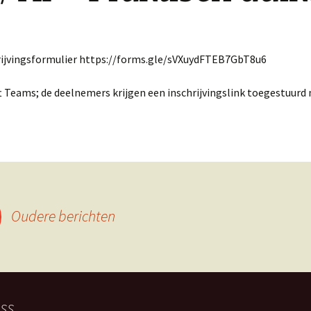
chrijvingsformulier https://forms.gle/sVXuydFTEB7GbT8u6
Teams; de deelnemers krijgen een inschrijvingslink toegestuurd n
Oudere berichten
SS