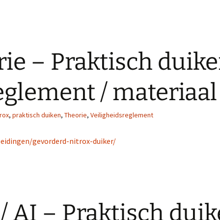
e – Praktisch duike
eglement / materiaal
trox
,
praktisch duiken
,
Theorie
,
Veiligheidsreglement
leidingen/gevorderd-nitrox-duiker/
/ AI – Praktisch dui