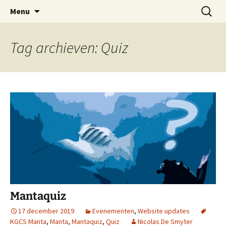
Oost-Vlaamse Vereniging voor
Ga
Zoeken
OVOS
Menu
naar
naar:
Onderwateronderzoek en -Sport
de
inhoud
Tag archieven: Quiz
Mantaquiz
17 december 2019
Evenementen
,
Website updates
KGCS Manta
,
Manta
,
Mantaquiz
,
Quiz
Nicolas De Smyter