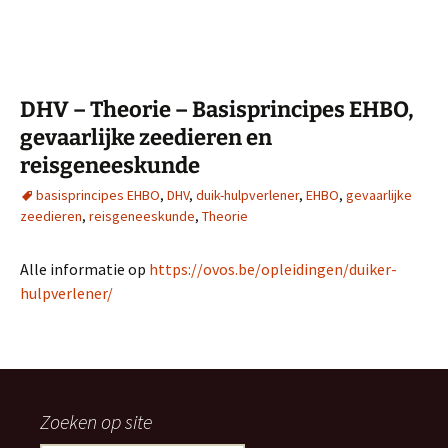
DHV – Theorie – Basisprincipes EHBO,
gevaarlijke zeedieren en
reisgeneeskunde
basisprincipes EHBO
,
DHV
,
duik-hulpverlener
,
EHBO
,
gevaarlijke
zeedieren
,
reisgeneeskunde
,
Theorie
Alle informatie op
https://ovos.be/opleidingen/duiker-
hulpverlener/
Zoeken op site