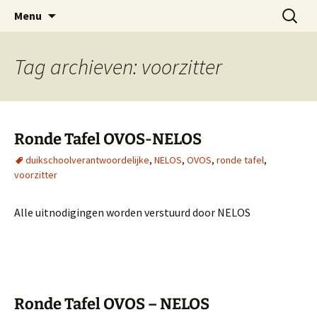
Oost-Vlaamse Vereniging voor
Ga
Zoeken
OVOS
Menu
naar
naar:
Onderwateronderzoek en -Sport
de
inhoud
Tag archieven: voorzitter
Ronde Tafel OVOS-NELOS
duikschoolverantwoordelijke
,
NELOS
,
OVOS
,
ronde tafel
,
voorzitter
Alle uitnodigingen worden verstuurd door NELOS
Ronde Tafel OVOS – NELOS