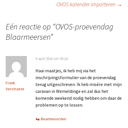
Berichtnavigatie
OVOS kalender importeren
→
Eén reactie op “
OVOS-proevendag
Blaarmeersen
”
9 april 2016 om 09:24
Haai maatjes, ik heb mij via het
inschrijvingsformulier van de proevendag
Frank
terug uitgeschreven. Ik heb misére met mijn
Verstraete
caravan in Wemeldinge en zal dus het
komende weekend nodig hebben om daar de
problemen op te lossen.
Beantwoorden