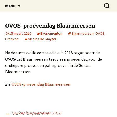
Oost-Vlaamse Vereniging voor
Ga
Zoeken
OVOS
Menu
naar
naar:
Onderwateronderzoek en -Sport
de
inhoud
OVOS-proevendag Blaarmeersen
15 maart 2016
Evenementen
Blaarmeersen
,
OVOS
,
Proeven
Nicolas De Smyter
Na de succesvolle eerste editie in 2015 organiseert de
OVOS-cel Blaarmeersen terug een proevendag voor de
ondiepere proeven en palmproeven in de Gentse
Blaarmeersen.
Zie
OVOS-proevendag Blaarmeersen
←
Duiker hulpverlener 2016