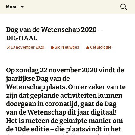
Oost-Vlaamse Vereniging voor
Ga
Zoeken
OVOS
Menu
naar
naar:
Onderwateronderzoek en -Sport
de
inhoud
Dag van de Wetenschap 2020 –
DIGITAAL
13 november 2020
Bio Nieuwtjes
Cel Biologie
Op zondag
22 november 2020
vindt de
jaarlijkse
Dag van de
Wetenschap
plaats. Om er zeker van te
zijn dat geplande activiteiten kunnen
doorgaan in coronatijd, gaat de Dag
van de Wetenschap dit jaar
digitaal
!
Het is meteen de geknipte manier om
de 10de editie – die plaatsvindt in het