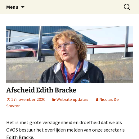
Oost-Vlaamse Vereniging voor
Ga
Zoeken
OVOS
Menu
naar
naar:
Onderwateronderzoek en -Sport
de
inhoud
Afscheid Edith Bracke
17 november 2020
Website updates
Nicolas De
Smyter
Het is met grote verslagenheid en droefheid dat we als
OVOS bestuur het overlijden melden van onze secretaris
Edith Bracke.