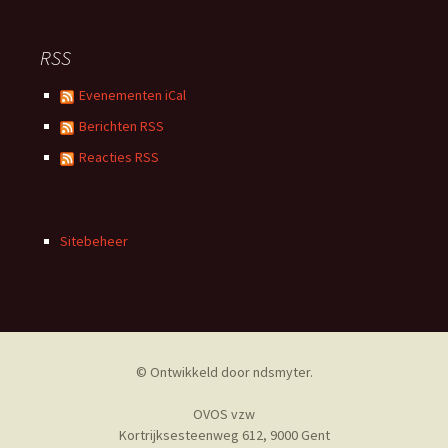
RSS
Evenementen iCal
Berichten RSS
Reacties RSS
Sitebeheer
© Ontwikkeld door
ndsmyter
.
OVOS vzw
Kortrijksesteenweg 612, 9000 Gent