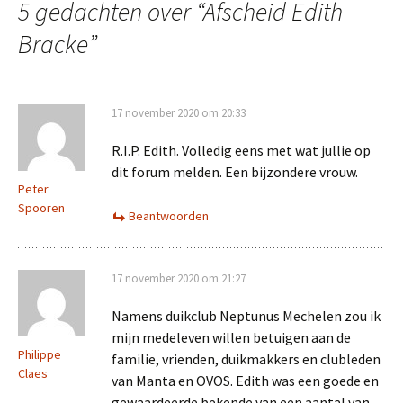
5 gedachten over “
Afscheid Edith
Bracke
”
17 november 2020 om 20:33
R.I.P. Edith. Volledig eens met wat jullie op
dit forum melden. Een bijzondere vrouw.
Peter
Spooren
Beantwoorden
17 november 2020 om 21:27
Namens duikclub Neptunus Mechelen zou ik
mijn medeleven willen betuigen aan de
Philippe
familie, vrienden, duikmakkers en clubleden
Claes
van Manta en OVOS. Edith was een goede en
gewaardeerde bekende van een aantal van