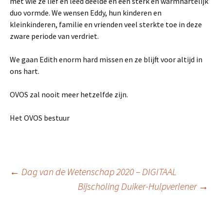
met wie ze lief en leed deelde en een sterk en warmhartelijk
duo vormde. We wensen Eddy, hun kinderen en
kleinkinderen, familie en vrienden veel sterkte toe in deze
zware periode van verdriet.
We gaan Edith enorm hard missen en ze blijft voor altijd in
ons hart.
OVOS zal nooit meer hetzelfde zijn.
Het OVOS bestuur
Berichtnavigatie
←
Dag van de Wetenschap 2020 – DIGITAAL
Bijscholing Duiker-Hulpverlener
→