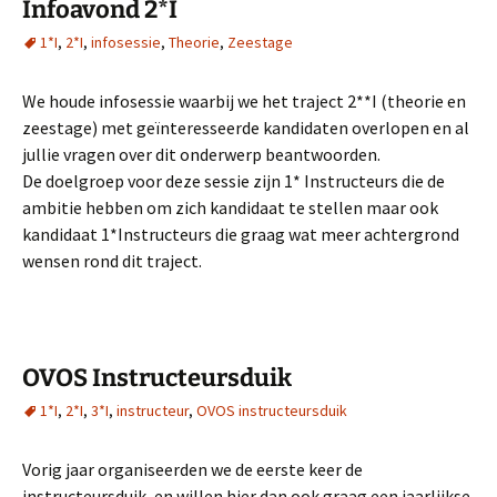
Infoavond 2*I
1*I
,
2*I
,
infosessie
,
Theorie
,
Zeestage
We houde infosessie waarbij we het traject 2**I (theorie en
zeestage) met geïnteresseerde kandidaten overlopen en al
jullie vragen over dit onderwerp beantwoorden.
De doelgroep voor deze sessie zijn 1* Instructeurs die de
ambitie hebben om zich kandidaat te stellen maar ook
kandidaat 1*Instructeurs die graag wat meer achtergrond
wensen rond dit traject.
OVOS Instructeursduik
1*I
,
2*I
,
3*I
,
instructeur
,
OVOS instructeursduik
Vorig jaar organiseerden we de eerste keer de
instructeursduik, en willen hier dan ook graag een jaarlijkse