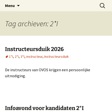
Oost-Vlaamse Vereniging voor
Ga
Zoeken
OVOS
Menu
naar
naar:
Onderwateronderzoek en -Sport
de
inhoud
Tag archieven: 2*I
Instructeursduik 2026
1*I
,
2*I
,
3*I
,
instructeur
,
Instructeursduik
De instructeurs van OVOS krijgen een persoonlijke
uitnodiging.
Infoavond voor kandidaten 2*I