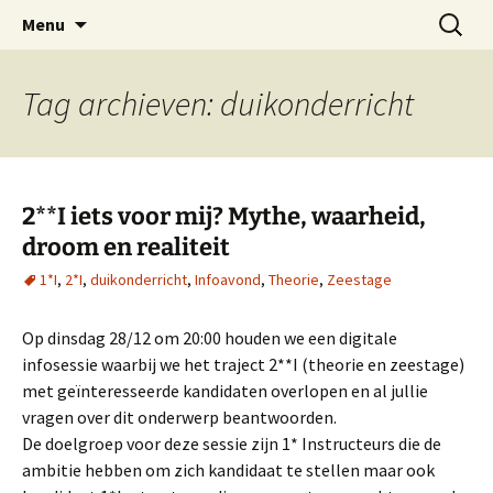
Oost-Vlaamse Vereniging voor
Ga
Zoeken
OVOS
Menu
naar
naar:
Onderwateronderzoek en -Sport
de
inhoud
Tag archieven: duikonderricht
2**I iets voor mij? Mythe, waarheid,
droom en realiteit
1*I
,
2*I
,
duikonderricht
,
Infoavond
,
Theorie
,
Zeestage
Op dinsdag 28/12 om 20:00 houden we een digitale
infosessie waarbij we het traject 2**I (theorie en zeestage)
met geïnteresseerde kandidaten overlopen en al jullie
vragen over dit onderwerp beantwoorden.
De doelgroep voor deze sessie zijn 1* Instructeurs die de
ambitie hebben om zich kandidaat te stellen maar ook