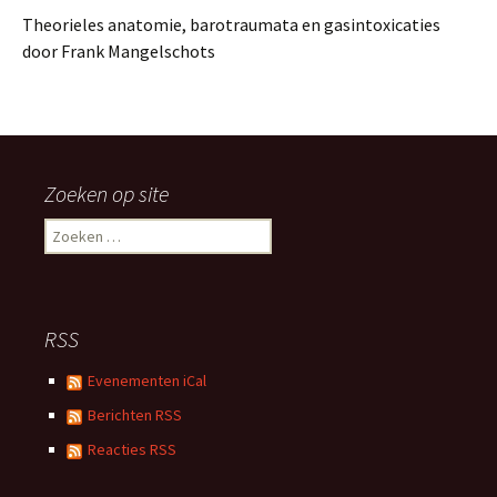
Theorieles anatomie, barotraumata en gasintoxicaties
door Frank Mangelschots
Zoeken op site
Zoeken
naar:
RSS
Evenementen iCal
Berichten RSS
Reacties RSS