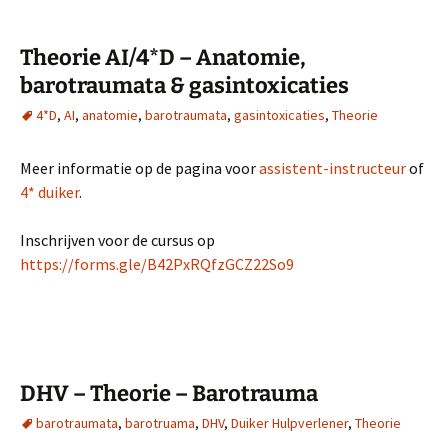
Theorie AI/4*D – Anatomie,
barotraumata & gasintoxicaties
4*D
,
AI
,
anatomie
,
barotraumata
,
gasintoxicaties
,
Theorie
Meer informatie op de pagina voor
assistent-instructeur
of
4* duiker
.
Inschrijven voor de cursus op
https://forms.gle/B42PxRQfzGCZ22So9
DHV – Theorie – Barotrauma
barotraumata
,
barotruama
,
DHV
,
Duiker Hulpverlener
,
Theorie