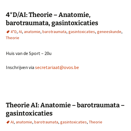
4*D/AI: Theorie – Anatomie,
barotraumata, gasintoxicaties
4*D
,
AI
,
anatomie
,
barotraumata
,
gasintoxicaties
,
geneeskunde
,
Theorie
Huis van de Sport – 20u
Inschrijven via
secretariaat@ovos.be
Theorie AI: Anatomie – barotraumata –
gasintoxicaties
AI
,
anatomie
,
barotraumata
,
gasintoxicaties
,
Theorie