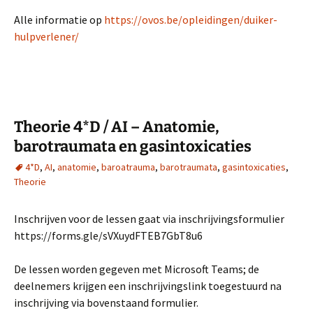
Alle informatie op
https://ovos.be/opleidingen/duiker-
hulpverlener/
Theorie 4*D / AI – Anatomie,
barotraumata en gasintoxicaties
4*D
,
AI
,
anatomie
,
baroatrauma
,
barotraumata
,
gasintoxicaties
,
Theorie
Inschrijven voor de lessen gaat via inschrijvingsformulier
https://forms.gle/sVXuydFTEB7GbT8u6
De lessen worden gegeven met Microsoft Teams; de
deelnemers krijgen een inschrijvingslink toegestuurd na
inschrijving via bovenstaand formulier.