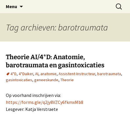
Oost-Vlaamse Vereniging voor
Ga
Zoeken
OVOS
Menu
naar
naar:
Onderwateronderzoek en -Sport
de
inhoud
Tag archieven: barotraumata
Theorie AI/4*D: Anatomie,
barotraumata en gasintoxicaties
4*D
,
4*Duiker
,
AI
,
anatomie
,
Assistent-Instructeur
,
barotraumata
,
gasintoxicaties
,
geneeskunde
,
Theorie
Op voorhand inschrijven via:
https://forms.gle/q2jy8VZCy6fkmxMb8
Lesgever: Katja Verstraete