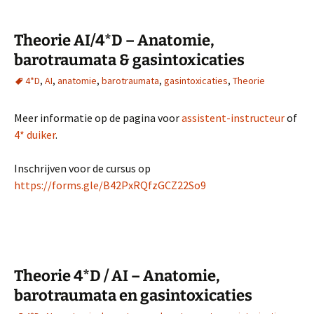
Theorie AI/4*D – Anatomie,
barotraumata & gasintoxicaties
4*D
,
AI
,
anatomie
,
barotraumata
,
gasintoxicaties
,
Theorie
Meer informatie op de pagina voor
assistent-instructeur
of
4* duiker
.
Inschrijven voor de cursus op
https://forms.gle/B42PxRQfzGCZ22So9
Theorie 4*D / AI – Anatomie,
barotraumata en gasintoxicaties