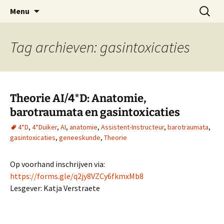
Oost-Vlaamse Vereniging voor
Ga
Zoeken
OVOS
Menu
naar
naar:
Onderwateronderzoek en -Sport
de
inhoud
Tag archieven: gasintoxicaties
Theorie AI/4*D: Anatomie,
barotraumata en gasintoxicaties
4*D
,
4*Duiker
,
AI
,
anatomie
,
Assistent-Instructeur
,
barotraumata
,
gasintoxicaties
,
geneeskunde
,
Theorie
Op voorhand inschrijven via:
https://forms.gle/q2jy8VZCy6fkmxMb8
Lesgever: Katja Verstraete