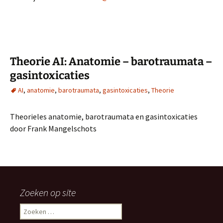
Theorie AI: Anatomie – barotraumata –
gasintoxicaties
AI
,
anatomie
,
barotraumata
,
gasintoxicaties
,
Theorie
Theorieles anatomie, barotraumata en gasintoxicaties
door Frank Mangelschots
Zoeken op site
Zoeken
naar: