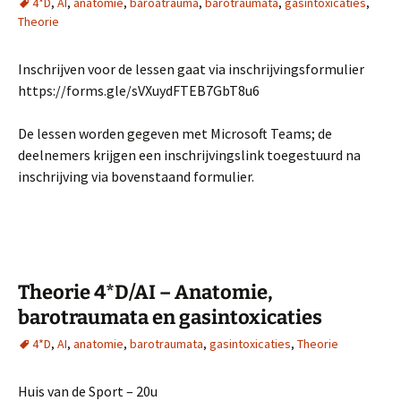
4*D
,
AI
,
anatomie
,
baroatrauma
,
barotraumata
,
gasintoxicaties
,
Theorie
Inschrijven voor de lessen gaat via inschrijvingsformulier
https://forms.gle/sVXuydFTEB7GbT8u6
De lessen worden gegeven met Microsoft Teams; de
deelnemers krijgen een inschrijvingslink toegestuurd na
inschrijving via bovenstaand formulier.
Theorie 4*D/AI – Anatomie,
barotraumata en gasintoxicaties
4*D
,
AI
,
anatomie
,
barotraumata
,
gasintoxicaties
,
Theorie
Huis van de Sport – 20u