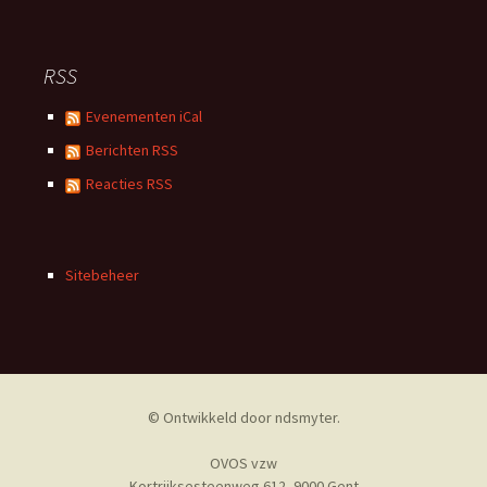
RSS
Evenementen iCal
Berichten RSS
Reacties RSS
Sitebeheer
© Ontwikkeld door
ndsmyter
.
OVOS vzw
Kortrijksesteenweg 612, 9000 Gent