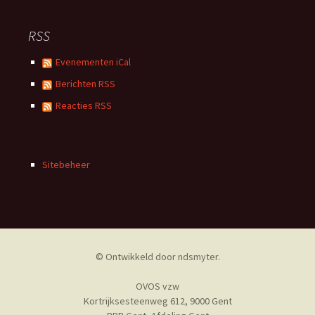
RSS
Evenementen iCal
Berichten RSS
Reacties RSS
Sitebeheer
© Ontwikkeld door
ndsmyter
.
OVOS vzw
Kortrijksesteenweg 612, 9000 Gent