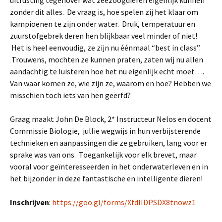
uitrusting tegenover wat zeezoogdieren eigenlijk kunnen
zonder dit alles. De vraag is, hoe spelen zij het klaar om
kampioenen te zijn onder water. Druk, temperatuur en
zuurstofgebrek deren hen blijkbaar veel minder of niet!
Het is heel eenvoudig, ze zijn nu éénmaal “best in class”.
Trouwens, mochten ze kunnen praten, zaten wij nu allen
aandachtig te luisteren hoe het nu eigenlijk echt moet….
Van waar komen ze, wie zijn ze, waarom en hoe? Hebben we
misschien toch iets van hen geërfd?
Graag maakt John De Block, 2* Instructeur Nelos en docent
Commissie Biologie, jullie wegwijs in hun verbijsterende
technieken en aanpassingen die ze gebruiken, lang voor er
sprake was van ons. Toegankelijk voor elk brevet, maar
vooral voor geïnteresseerden in het onderwaterleven en in
het bijzonder in deze fantastische en intelligente dieren!
Inschrijven
:
https://goo.gl/forms/XfdIIDPSDX8tnowz1