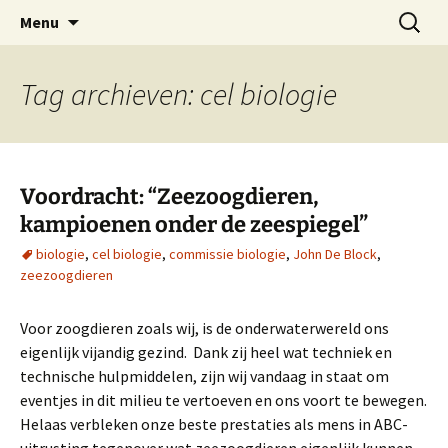
Oost-Vlaamse Vereniging voor
Ga
Zoeken
OVOS
Menu
naar
naar:
Onderwateronderzoek en -Sport
de
inhoud
Tag archieven: cel biologie
Voordracht: “Zeezoogdieren,
kampioenen onder de zeespiegel”
biologie
,
cel biologie
,
commissie biologie
,
John De Block
,
zeezoogdieren
Voor zoogdieren zoals wij, is de onderwaterwereld ons
eigenlijk vijandig gezind. Dank zij heel wat techniek en
technische hulpmiddelen, zijn wij vandaag in staat om
eventjes in dit milieu te vertoeven en ons voort te bewegen.
Helaas verbleken onze beste prestaties als mens in ABC-