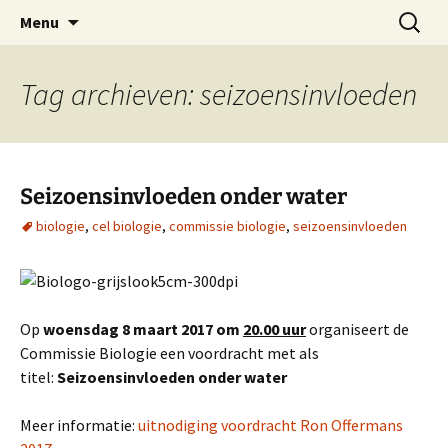
Oost-Vlaamse Vereniging voor
Ga
Zoeken
OVOS
Menu
naar
naar:
Onderwateronderzoek en -Sport
de
inhoud
Tag archieven: seizoensinvloeden
Seizoensinvloeden onder water
biologie
,
cel biologie
,
commissie biologie
,
seizoensinvloeden
Op
woensdag 8 maart 2017 om
20.00 uur
organiseert de
Commissie Biologie een voordracht met als
titel:
Seizoensinvloeden onder water
Meer informatie:
uitnodiging voordracht Ron Offermans