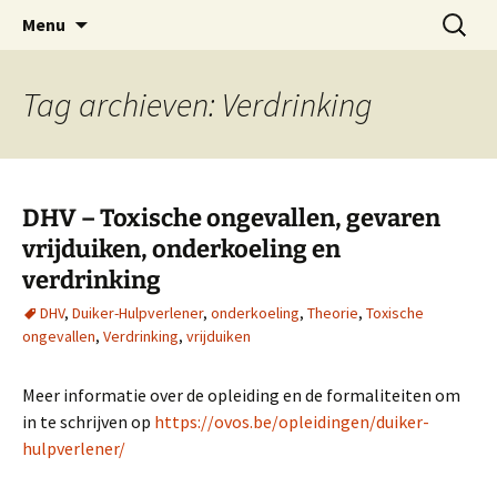
Oost-Vlaamse Vereniging voor
Ga
Zoeken
OVOS
Menu
naar
naar:
Onderwateronderzoek en -Sport
de
inhoud
Tag archieven: Verdrinking
DHV – Toxische ongevallen, gevaren
vrijduiken, onderkoeling en
verdrinking
DHV
,
Duiker-Hulpverlener
,
onderkoeling
,
Theorie
,
Toxische
ongevallen
,
Verdrinking
,
vrijduiken
Meer informatie over de opleiding en de formaliteiten om
in te schrijven op
https://ovos.be/opleidingen/duiker-
hulpverlener/