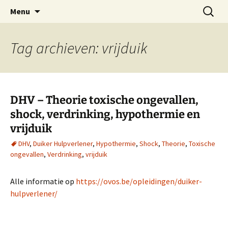
Oost-Vlaamse Vereniging voor
Ga
Zoeken
OVOS
Menu
naar
naar:
Onderwateronderzoek en -Sport
de
inhoud
Tag archieven: vrijduik
DHV – Theorie toxische ongevallen,
shock, verdrinking, hypothermie en
vrijduik
DHV
,
Duiker Hulpverlener
,
Hypothermie
,
Shock
,
Theorie
,
Toxische
ongevallen
,
Verdrinking
,
vrijduik
Alle informatie op
https://ovos.be/opleidingen/duiker-
hulpverlener/