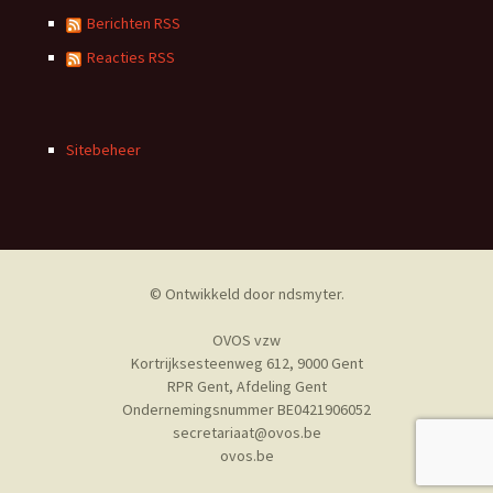
Berichten RSS
Reacties RSS
Sitebeheer
© Ontwikkeld door
ndsmyter
.
OVOS vzw
Kortrijksesteenweg 612, 9000 Gent
RPR Gent, Afdeling Gent
Ondernemingsnummer BE0421906052
secretariaat@ovos.be
ovos.be