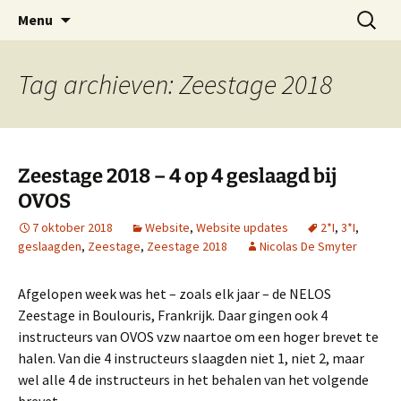
Oost-Vlaamse Vereniging voor
Ga
Zoeken
OVOS
Menu
naar
naar:
Onderwateronderzoek en -Sport
de
inhoud
Tag archieven: Zeestage 2018
Zeestage 2018 – 4 op 4 geslaagd bij
OVOS
7 oktober 2018
Website
,
Website updates
2*I
,
3*I
,
geslaagden
,
Zeestage
,
Zeestage 2018
Nicolas De Smyter
Afgelopen week was het – zoals elk jaar – de NELOS
Zeestage in Boulouris, Frankrijk. Daar gingen ook 4
instructeurs van OVOS vzw naartoe om een hoger brevet te
halen. Van die 4 instructeurs slaagden niet 1, niet 2, maar
wel alle 4 de instructeurs in het behalen van het volgende