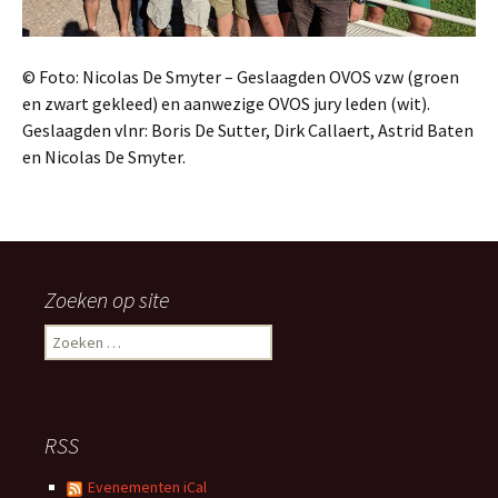
© Foto: Nicolas De Smyter – Geslaagden OVOS vzw (groen
en zwart gekleed) en aanwezige OVOS jury leden (wit).
Geslaagden vlnr: Boris De Sutter, Dirk Callaert, Astrid Baten
en Nicolas De Smyter.
Zoeken op site
Zoeken
naar:
RSS
Evenementen iCal