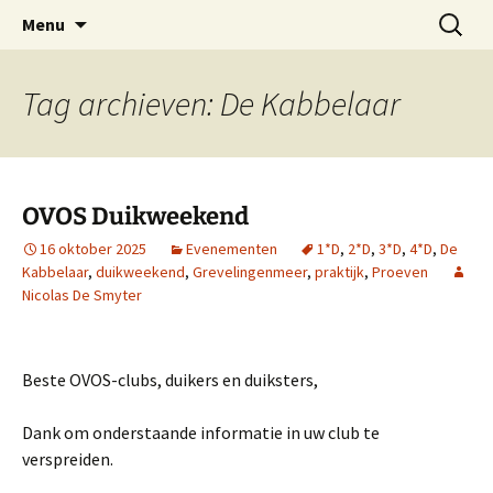
Oost-Vlaamse Vereniging voor
Ga
Zoeken
OVOS
Menu
naar
naar:
Onderwateronderzoek en -Sport
de
inhoud
Tag archieven: De Kabbelaar
OVOS Duikweekend
16 oktober 2025
Evenementen
1*D
,
2*D
,
3*D
,
4*D
,
De
Kabbelaar
,
duikweekend
,
Grevelingenmeer
,
praktijk
,
Proeven
Nicolas De Smyter
Beste OVOS-clubs, duikers en duiksters,
Dank om onderstaande informatie in uw club te
verspreiden.