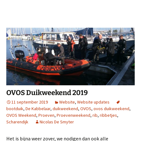
OVOS Duikweekend 2019
11 september 2019
Website
,
Website updates
bootduik
,
De Kabbelaar
,
duikweekend
,
OVOS
,
ovos duikweekend
,
OVOS Weekend
,
Proeven
,
Proevenweekend
,
rib
,
ribbetjes
,
Scharendijk
Nicolas De Smyter
Het is bijna weer zover, we nodigen dan ook alle