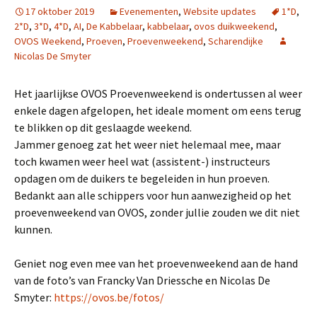
17 oktober 2019
Evenementen
,
Website updates
1*D
,
2*D
,
3*D
,
4*D
,
AI
,
De Kabbelaar
,
kabbelaar
,
ovos duikweekend
,
OVOS Weekend
,
Proeven
,
Proevenweekend
,
Scharendijke
Nicolas De Smyter
Het jaarlijkse OVOS Proevenweekend is ondertussen al weer
enkele dagen afgelopen, het ideale moment om eens terug
te blikken op dit geslaagde weekend.
Jammer genoeg zat het weer niet helemaal mee, maar
toch kwamen weer heel wat (assistent-) instructeurs
opdagen om de duikers te begeleiden in hun proeven.
Bedankt aan alle schippers voor hun aanwezigheid op het
proevenweekend van OVOS, zonder jullie zouden we dit niet
kunnen.
Geniet nog even mee van het proevenweekend aan de hand
van de foto’s van Francky Van Driessche en Nicolas De
Smyter:
https://ovos.be/fotos/