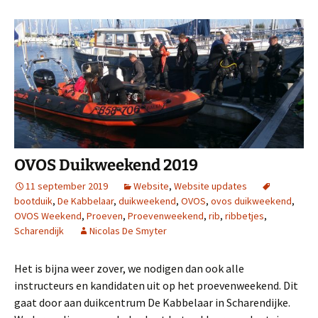
OVOS Duikweekend 2019
11 september 2019
Website
,
Website updates
bootduik
,
De Kabbelaar
,
duikweekend
,
OVOS
,
ovos duikweekend
,
OVOS Weekend
,
Proeven
,
Proevenweekend
,
rib
,
ribbetjes
,
Scharendijk
Nicolas De Smyter
Het is bijna weer zover, we nodigen dan ook alle
instructeurs en kandidaten uit op het proevenweekend. Dit
gaat door aan duikcentrum De Kabbelaar in Scharendijke.