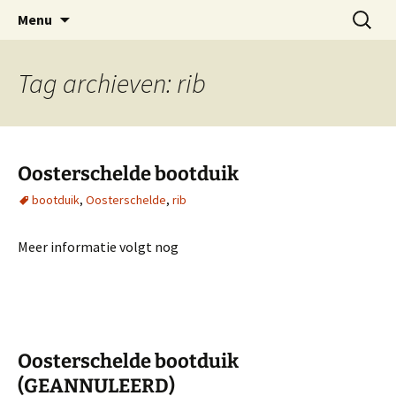
Oost-Vlaamse Vereniging voor
Ga
Zoeken
OVOS
Menu
naar
naar:
Onderwateronderzoek en -Sport
de
inhoud
Tag archieven: rib
Oosterschelde bootduik
bootduik
,
Oosterschelde
,
rib
Meer informatie volgt nog
Oosterschelde bootduik
(GEANNULEERD)