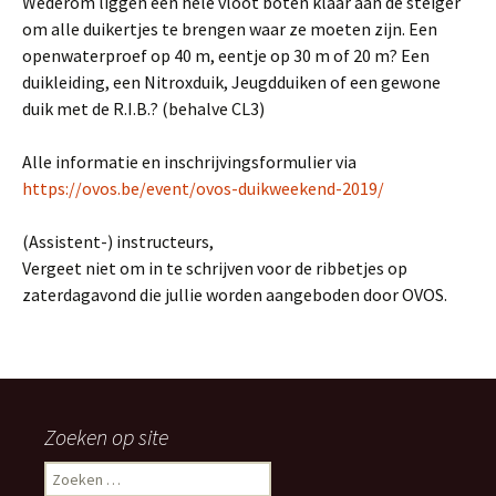
Wederom liggen een hele vloot boten klaar aan de steiger
om alle duikertjes te brengen waar ze moeten zijn. Een
openwaterproef op 40 m, eentje op 30 m of 20 m? Een
duikleiding, een Nitroxduik, Jeugdduiken of een gewone
duik met de R.I.B.? (behalve CL3)
Alle informatie en inschrijvingsformulier via
https://ovos.be/event/ovos-duikweekend-2019/
(Assistent-) instructeurs,
Vergeet niet om in te schrijven voor de ribbetjes op
zaterdagavond die jullie worden aangeboden door OVOS.
Zoeken op site
Zoeken
naar: