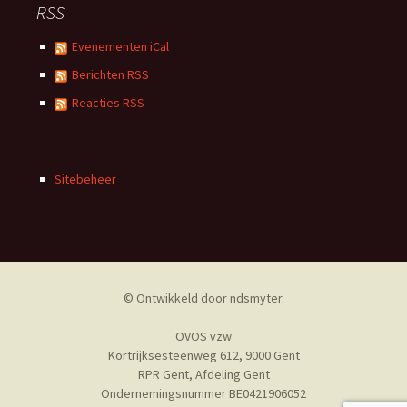
RSS
Evenementen iCal
Berichten RSS
Reacties RSS
Sitebeheer
© Ontwikkeld door
ndsmyter
.
OVOS vzw
Kortrijksesteenweg 612, 9000 Gent
RPR Gent, Afdeling Gent
Ondernemingsnummer BE0421906052