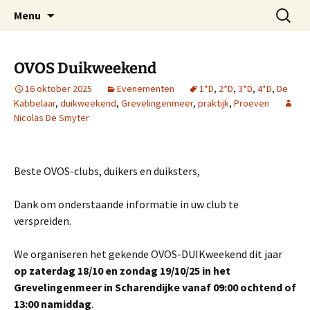
Oost-Vlaamse Vereniging voor
Ga
Zoeken
OVOS
Menu
naar
naar:
Onderwateronderzoek en -Sport
de
inhoud
OVOS Duikweekend
16 oktober 2025
Evenementen
1*D
,
2*D
,
3*D
,
4*D
,
De
Kabbelaar
,
duikweekend
,
Grevelingenmeer
,
praktijk
,
Proeven
Nicolas De Smyter
Beste OVOS-clubs, duikers en duiksters,
Dank om onderstaande informatie in uw club te
verspreiden.
We organiseren het gekende OVOS-DUIKweekend dit jaar
op zaterdag 18/10 en zondag 19/10/25 in het
Grevelingenmeer in Scharendijke vanaf 09:00 ochtend of
13:00 namiddag
.